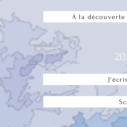
À la découvert
20
J'écri
Sc