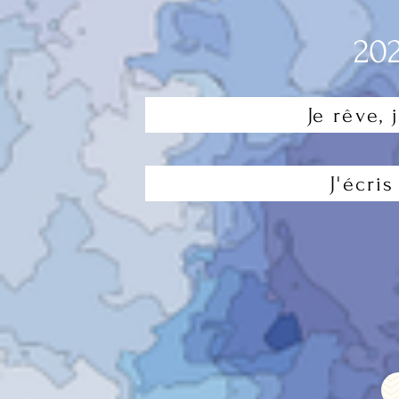
20
Je rêve, 
J'écri